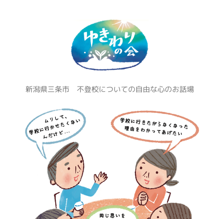
コ
ン
テ
ン
ツ
へ
ス
新潟県三条市 不登校についての自由な心のお話場
キ
ッ
プ