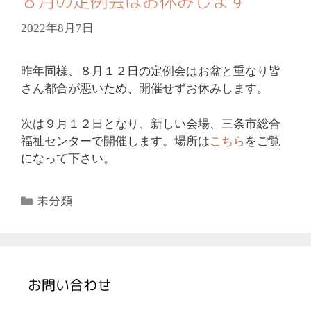
８月の定例会はお休みします
2022年8月7日
昨年同様、８月１２日の定例会はお盆と重なり皆
さん都合が悪いため、開催せずお休みします。
次は９月１２日となり、新しい会場、三条市総合
福祉センターで開催します。場所は
こちら
をご覧
になって下さい。
カ
未分類
テ
ゴ
リ
ー
お問い合わせ