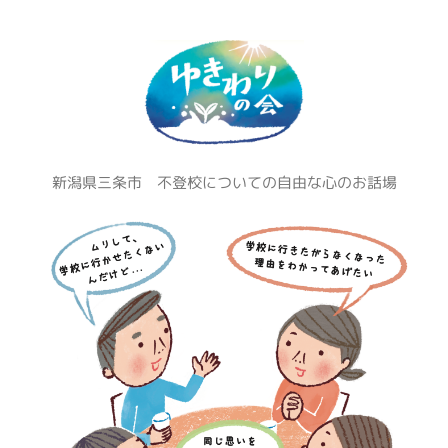
コ
ン
テ
ン
ツ
へ
ス
新潟県三条市 不登校についての自由な心のお話場
キ
ッ
プ