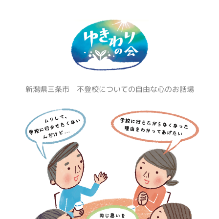
コ
ン
テ
ン
ツ
へ
ス
新潟県三条市 不登校についての自由な心のお話場
キ
ッ
プ