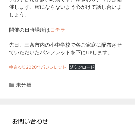
催します。密にならないよう心がけて話し合いま
しょう。
開催の日時場所は
コチラ
先日、三条市内の小中学校で各ご家庭に配布させ
ていただいたパンフレットを下にUPします。
ゆきわり2020年パンフレット
ダウンロード
カ
未分類
テ
ゴ
リ
ー
お問い合わせ