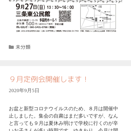
カ
未分類
テ
ゴ
リ
ー
９月定例会開催します！
2020年9月5日
お盆と新型コロナウイルスのため、８月は開催中
止しました。集会の自粛はまだ多いですが、なん
と言っても９月は夏休み明けで学校に行くのが辛
いお子さんが多い時期です。ゆきわり、今月は開