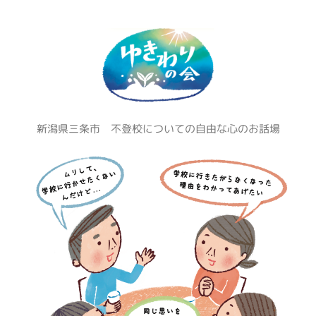
コ
ン
テ
ン
ツ
へ
ス
新潟県三条市 不登校についての自由な心のお話場
キ
ッ
プ