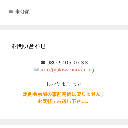
カ
未分類
テ
ゴ
リ
ー
お問い合わせ
☎︎
O8O-5405-07８8
info@yukiwarinokai.org
しおたまこ まで
定例会参加の事前連絡は要りません。
お気軽にお越し下さい。