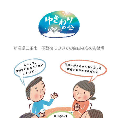
コ
ン
テ
ン
ツ
へ
ス
新潟県三条市 不登校についての自由な心のお話場
キ
ッ
プ