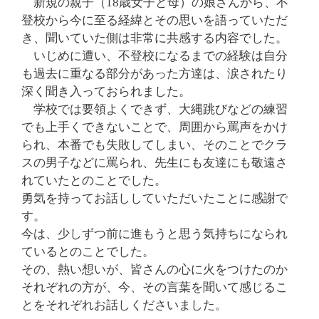
新規の親子（18歳女子と母）の娘さんから、不
登校から今に至る経緯とその思いを語っていただ
き、
聞いていた側は非常に共感する内容でした。
いじめに遭い、不登校になるまでの経験は自分
も過去に重なる部分があった方達は、涙されたり
深く聞き入っておられました。
学校では要領よくできず、大縄跳びなどの練習
でも上手くできないことで、周囲から罵声をかけ
られ
、本番でも失敗してしまい、そのことでクラ
スの男子などに罵られ、先生にも友達にも敬遠さ
れていたとのことでした。
勇気を持ってお話ししていただいたことに感謝で
す。
今は、少しずつ前に進もうと思う気持ちになられ
ているとのことでした。
その、熱い想いが、皆さんの心に火をつけたのか
それぞれの方が、今、その言葉を聞いて感じるこ
とをそれぞれお話しくださいました。