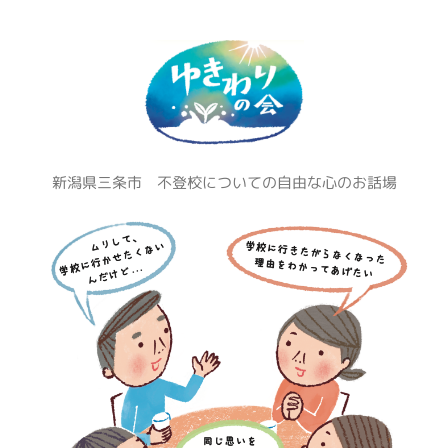
コ
ン
テ
ン
ツ
へ
ス
新潟県三条市 不登校についての自由な心のお話場
キ
ッ
プ