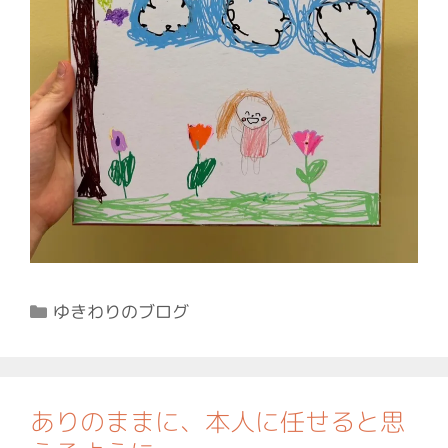
カ
ゆきわりのブログ
テ
ゴ
リ
ー
ありのままに、本人に任せると思