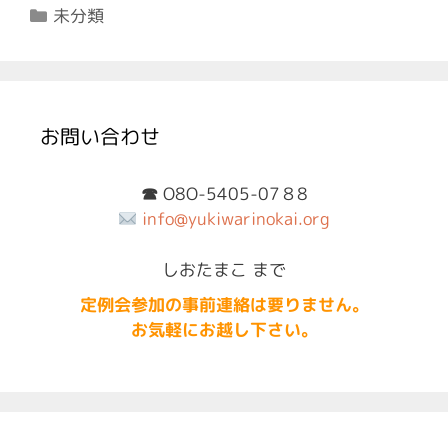
カ
未分類
テ
ゴ
リ
ー
お問い合わせ
☎︎
O8O-5405-07８8
info@yukiwarinokai.org
しおたまこ まで
定例会参加の事前連絡は要りません。
お気軽にお越し下さい。