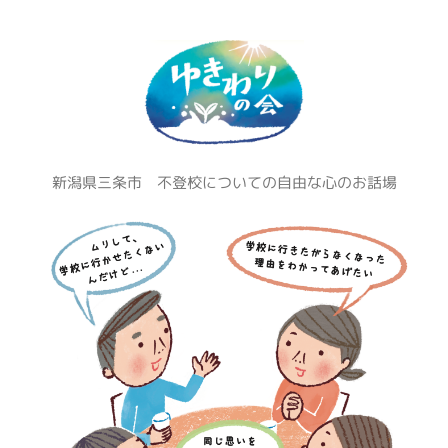
コ
ン
テ
ン
ツ
へ
ス
新潟県三条市 不登校についての自由な心のお話場
キ
ッ
プ