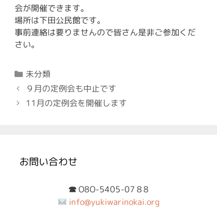
会が開催できます。
場所は下田公民館です。
事前連絡は要りませんので皆さん是非ご参加くだ
さい。
カ
未分類
テ
投
９月の定例会も中止です
ゴ
稿
11月の定例会を開催します
リ
ナ
ー
ビ
ゲ
ー
シ
お問い合わせ
ョ
ン
O8O-5405-07８8
☎︎
info@yukiwarinokai.org