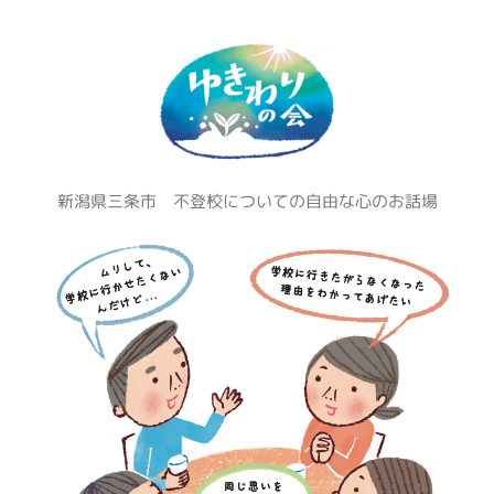
コ
ン
テ
ン
ツ
へ
ス
新潟県三条市 不登校についての自由な心のお話場
キ
ッ
プ