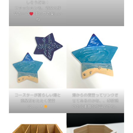
しそうだね！
ファッションも、彼女の作
品の一つ
ポップで楽しい
ね
コースターが夏らしい海と
海からの夜空ってリンクさ
流星群またたく夜空
せてあるのかな、、季節感
に、、！
のある素敵な作品ですね。