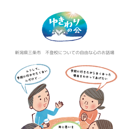
コ
ン
テ
ン
ツ
へ
ス
新潟県三条市 不登校についての自由な心のお話場
キ
ッ
プ