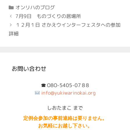
カ
オンリハのブログ
テ
投
7月9日 ものづくりの居場所
ゴ
稿
１２月１日 さかえウインターフェスタへの参加
リ
ナ
詳細
ー
ビ
ゲ
ー
シ
ョ
お問い合わせ
ン
O8O-5405-07８8
☎︎
info@yukiwarinokai.org
しおたまこ まで
定例会参加の事前連絡は要りません。
お気軽にお越し下さい。