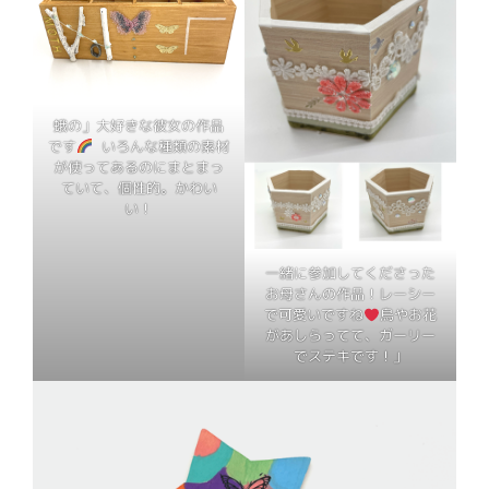
蛾の」大好きな彼女の作品
です
いろんな種類の素材
が使ってあるのにまとまっ
ていて、個性的。かわい
い！
一緒に参加してくださった
お母さんの作品！レーシー
で可愛いですね
鳥やお花
があしらってて、ガーリー
でステキです！」