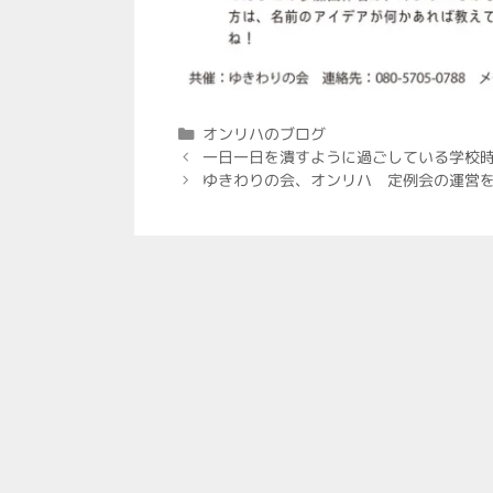
カ
オンリハのブログ
投
テ
一日一日を潰すように過ごしている学校
稿
ゴ
ゆきわりの会、オンリハ 定例会の運営
ナ
リ
ビ
ー
ゲ
ー
シ
ョ
ン