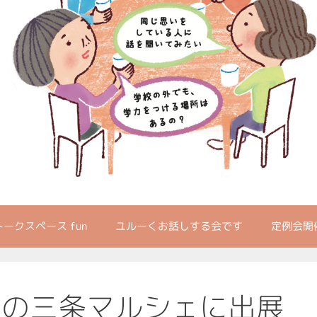
ークスペース fun
ユルーくお話しする会です
定例会開
月の三条マルシェに出展