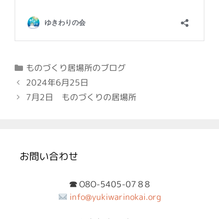
カ
ものづくり居場所のブログ
テ
投
2024年6月25日
ゴ
稿
7月2日 ものづくりの居場所
リ
ナ
ー
ビ
ゲ
ー
シ
お問い合わせ
ョ
ン
O8O-5405-07８8
☎︎
info@yukiwarinokai.org