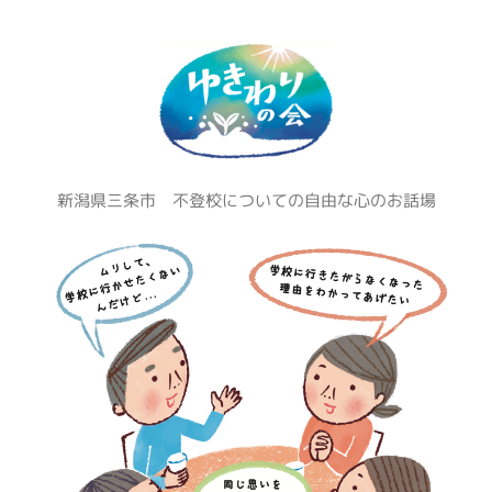
コ
ン
テ
ン
ツ
へ
ス
新潟県三条市 不登校についての自由な心のお話場
キ
ッ
プ