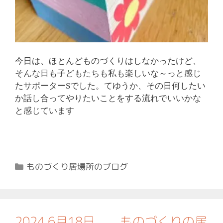
今日は、ほとんどものづくりはしなかったけど、
そんな日も子どもたちも私も楽しいな～っと感じ
たサポーターSでした。てゆうか、その日何したい
か話し合ってやりたいことをする流れでいいかな
と感じています
カ
ものづくり居場所のブログ
テ
ゴ
リ
ー
2024.6月18日 ものづくりの居