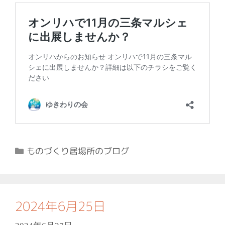
カ
ものづくり居場所のブログ
テ
ゴ
リ
ー
2024年6月25日