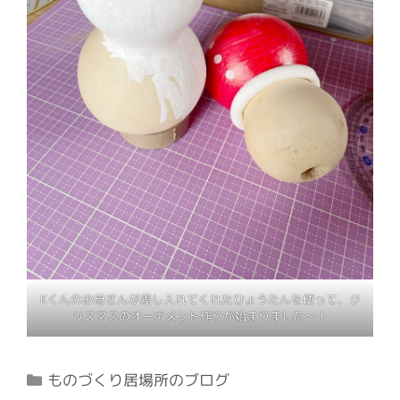
Kくんのお母さんが差し入れてくれたひょうたんを使って、ク
リスマスのオーナメント作りが始まりました〜！
カ
ものづくり居場所のブログ
テ