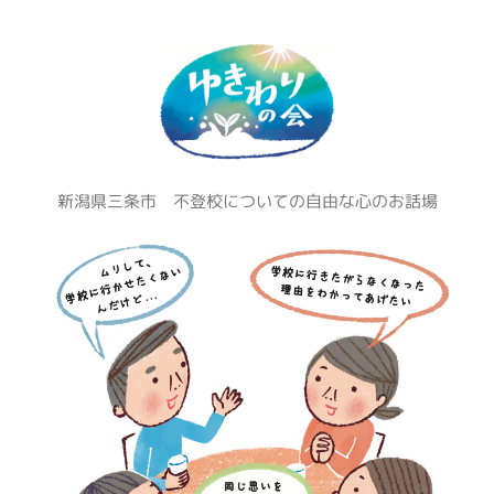
コ
ン
テ
ン
ツ
へ
ス
新潟県三条市 不登校についての自由な心のお話場
キ
ッ
プ