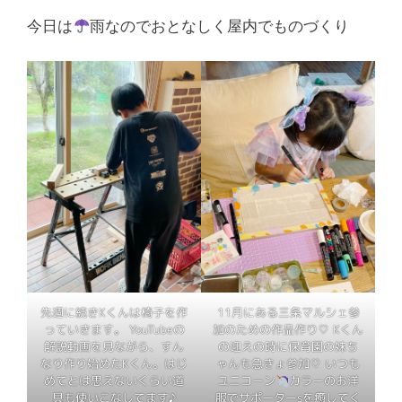
今日は
雨なのでおとなしく屋内でものづくり
先週に続きKくんは椅子を作
11月にある三条マルシェ参
っていきます。 YouTubeの
加のための作品作り♡ Kくん
解説動画を見ながら、すん
の迎えの時に保育園の妹ち
なり作り始めたKくん。はじ
ゃんも急きょ参加♡ いつも
めてとは思えないくらい道
ユニコーン
カラーのお洋
具も使いこなしてます♪
服でサポーターsを癒してく