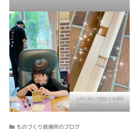
れます
上手に組んで噛ませる場所
もできましたー！天才！
カ
ものづくり居場所のブログ
テ