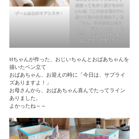
裏返ってもがく様子もかわ
いいね 「このまま箱の中に
ゲームは心のオアシスや！
放っておいたら死ぬ？」私
「うん、多分死ぬと思う
よ。」 「帰してくる！」そ
う言ってお迎えの時に庭に
返してあげてました。
Hちゃんが作った、おじいちゃんとおばあちゃんを
描いたペン立て
おばあちゃん、お迎えの時に「今日は、サプライ
ズありますよ！」
お母さんから、おばあちゃん喜んでたってライン
ありました。
よかったね～～