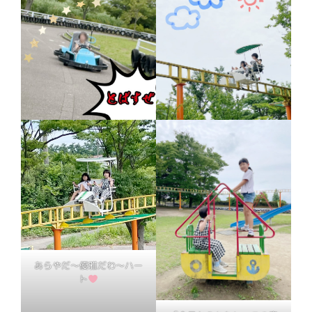
あらやだ〜優雅だわ〜ハー
ト