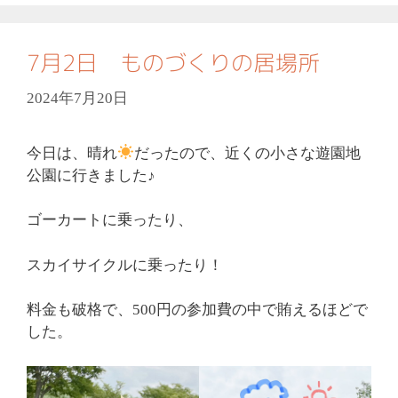
ゴ
リ
ー
7月2日 ものづくりの居場所
2024年7月20日
今日は、晴れ
だったので、近くの小さな遊園地
公園に行きました♪
ゴーカートに乗ったり、
スカイサイクルに乗ったり！
料金も破格で、500円の参加費の中で賄えるほどで
した。