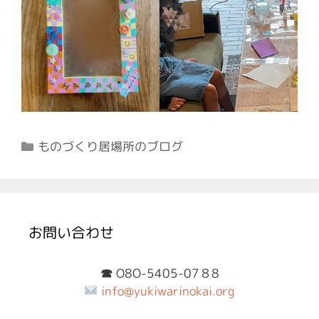
カ
ものづくり居場所のブログ
テ
ゴ
リ
ー
お問い合わせ
☎︎
O8O-5405-07８8
info@yukiwarinokai.org